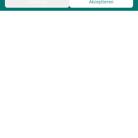
Ablehnen
Akzeptieren
Bergx2 GmbH / ScreenWay
Fürstenstr. 15
80333
München
Deutschland
Kontakt
vertrieb@screenway.com
+49 174 3560193