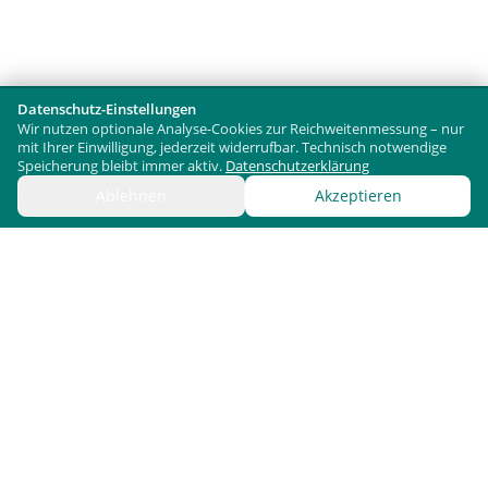
Datenschutz-Einstellungen
Wir nutzen optionale Analyse-Cookies zur Reichweitenmessung – nur
mit Ihrer Einwilligung, jederzeit widerrufbar. Technisch notwendige
Speicherung bleibt immer aktiv.
Datenschutzerklärung
Ablehnen
Akzeptieren
Bergx2 GmbH / ScreenWay