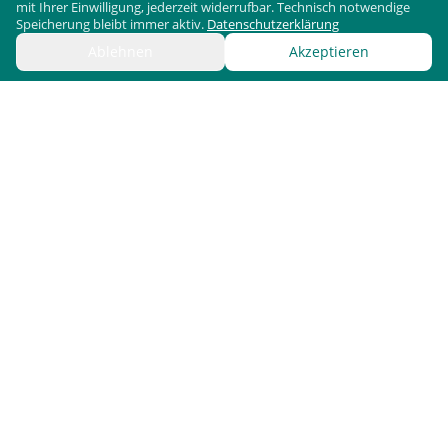
mit Ihrer Einwilligung, jederzeit widerrufbar. Technisch notwendige
Speicherung bleibt immer aktiv.
Datenschutzerklärung
Ablehnen
Akzeptieren
Bergx2 GmbH / ScreenWay
Fürstenstr. 15
80333
München
Deutschland
Kontakt
vertrieb@screenway.com