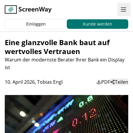
Einloggen
Kunde werden
Zurück
|
Start
News
Eine glanzvolle Bank baut auf wertvolles Vertrauen
Eine glanzvolle Bank baut auf
wertvolles Vertrauen
Warum der modernste Berater Ihrer Bank ein Display
ist
10. April 2026
,
Tobias Engl
PDF
Teilen