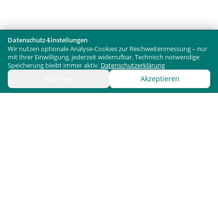
Datenschutz-Einstellungen
Wir nutzen optionale Analyse-Cookies zur Reichweitenmessung – nur
mit Ihrer Einwilligung, jederzeit widerrufbar. Technisch notwendige
Speicherung bleibt immer aktiv.
Datenschutzerklärung
Ablehnen
Akzeptieren
Bergx2 GmbH / ScreenWay
Fürstenstr. 15