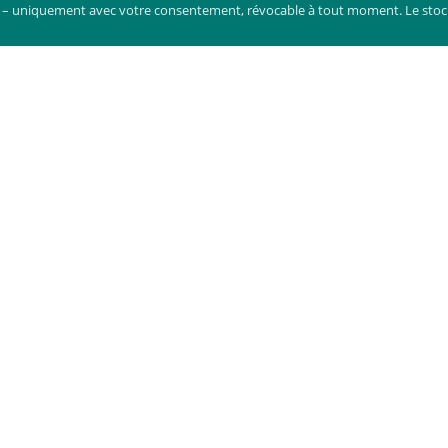
ce) – uniquement avec votre consentement, révocable à tout moment. Le stoc
ntact
Informatio
vertrieb@screenway.com
Centre de t
+49 174 3560193
MCP et Skills
Portail déve
rsonne de contact
Durabilité
irita Pilace – Ventes
Emplois