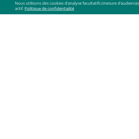
Nous utilisons des cookies d’analyse facultatifs (mesure d’audien
actif.
Politique de confidentialité
Co
Bergx2 GmbH / ScreenWay
Fürstenstr. 15
80333
Munich
Allemagne
Pe
Ma