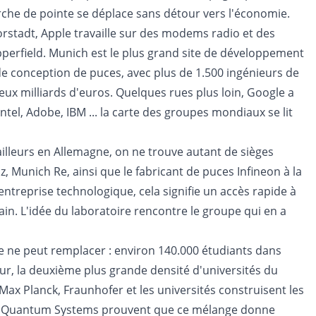
erche de pointe se déplace sans détour vers l'économie.
orstadt, Apple travaille sur des modems radio et des
pperfield. Munich est le plus grand site de développement
e conception de puces, avec plus de 1.500 ingénieurs de
eux milliards d'euros. Quelques rues plus loin, Google a
tel, Adobe, IBM ... la carte des groupes mondiaux se lit
t ailleurs en Allemagne, on ne trouve autant de sièges
 Munich Re, ainsi que le fabricant de puces Infineon à la
entreprise technologique, cela signifie un accès rapide à
ain. L'idée du laboratoire rencontre le groupe qui en a
ce ne peut remplacer : environ 140.000 étudiants dans
r, la deuxième plus grande densité d'universités du
Max Planck, Fraunhofer et les universités construisent les
 et Quantum Systems prouvent que ce mélange donne