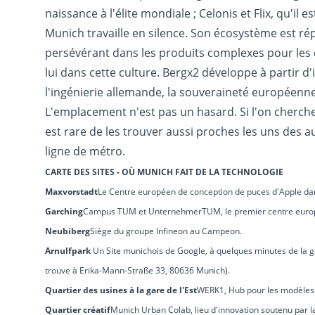
naissance à l'élite mondiale ; Celonis et Flix, qu'il e
Munich travaille en silence. Son écosystème est répu
persévérant dans les produits complexes pour les 
lui dans cette culture. Bergx2 développe à partir d'ic
l'ingénierie allemande, la souveraineté européenne 
L'emplacement n'est pas un hasard. Si l'on cherche l
est rare de les trouver aussi proches les uns des a
ligne de métro.
CARTE DES SITES - OÙ MUNICH FAIT DE LA TECHNOLOGIE
Maxvorstadt
Le Centre européen de conception de puces d'Apple dans
Garching
Campus TUM et UnternehmerTUM, le premier centre europée
Neubiberg
Siège du groupe Infineon au Campeon.
Arnulfpark
Un
Site munichois de Google, à quelques minutes de la g
trouve à Erika-Mann-Straße 33, 80636 Munich).
Quartier des usines à la gare de l'Est
WERK1, Hub pour les modèle
Quartier créatif
Munich Urban Colab, lieu d'innovation soutenu par la 