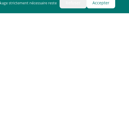
Refuser
Accepter
kage strictement nécessaire reste
ns
éléchargement
loppeur
Langue
:
Français