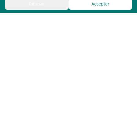
Refuser
Accepter
Bergx2 GmbH / ScreenWay
Fürstenstr. 15
80333
Munich
Allemagne
Contact
vertrieb@screenway.com
+49 174 3560193